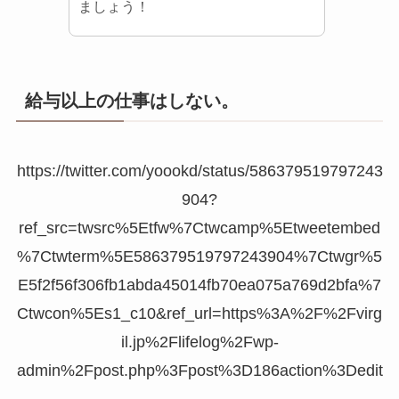
ましょう！
給与以上の仕事はしない。
https://twitter.com/yoookd/status/586379519797243
904?
ref_src=twsrc%5Etfw%7Ctwcamp%5Etweetembed
%7Ctwterm%5E586379519797243904%7Ctwgr%5
E5f2f56f306fb1abda45014fb70ea075a769d2bfa%7
Ctwcon%5Es1_c10&ref_url=https%3A%2F%2Fvirg
il.jp%2Flifelog%2Fwp-
admin%2Fpost.php%3Fpost%3D186action%3Dedit