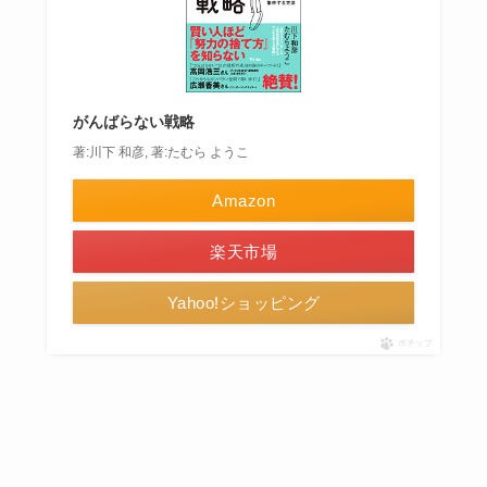
がんばらない戦略
著:川下 和彦, 著:たむら ようこ
Amazon
楽天市場
Yahoo!ショッピング
ポチップ