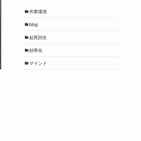
作業環境
blog
起死回生
効率化
マインド